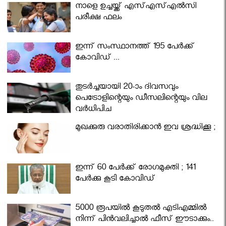
നാളെ ഉച്ചയ്ക്ക് എസ്എസ്എല്‍സി
പരീക്ഷ ഫലം
ഇന്ന് സംസ്ഥാനത്ത് 195 പേര്‍ക്ക്
കോവിഡ് ...
തുടർച്ചയായി 20-ാം ദിവസവും
പെട്രോളിന്റെയും ഡീസലിന്റെയും വില
വര്‍ധിപ്പിച്ചു
മുഖക്കുരു വരാതിരിക്കാന്‍ ഇവ ശ്രദ്ധിക്കൂ ;
ഇന്ന് 60 പേർക്ക് രോഗമുക്തി ; 141
പേര്‍ക്കു കൂടി കോവിഡ്
5000 രൂപയിൽ കൂടുതൽ എടിഎമ്മിൽ
നിന്ന് പിൻവലിച്ചാൽ ഫീസ് ഈടാക്കും..