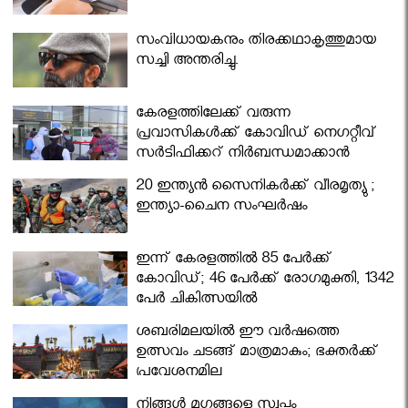
സംവിധായകനും തിരക്കഥാകൃത്തുമായ
സച്ചി അന്തരിച്ചു.
കേരളത്തിലേക്ക് വരുന്ന
പ്രവാസികള്‍ക്ക് കോവിഡ് നെഗറ്റീവ്
സര്‍ട്ടിഫിക്കറ്റ് നിർബന്ധമാക്കാൻ
മന്ത്രിസഭ
20 ഇന്ത്യൻ സൈനികർക്ക് വീരമൃത്യു ;
ഇന്ത്യാ-ചൈന സംഘർഷം
ഇന്ന് കേരളത്തിൽ 85 പേർക്ക്
കോവിഡ്; 46 പേർക്ക് രോഗമുക്തി, 1342
പേർ ചികിത്സയിൽ
ശബരിമലയില്‍ ഈ വർഷത്തെ
ഉത്സവം ചടങ്ങ് മാത്രമാകും; ഭക്തർക്ക്
പ്രവേശനമില്ല
നിങ്ങള്‍ മൃഗങ്ങളെ സ്വപ്നം