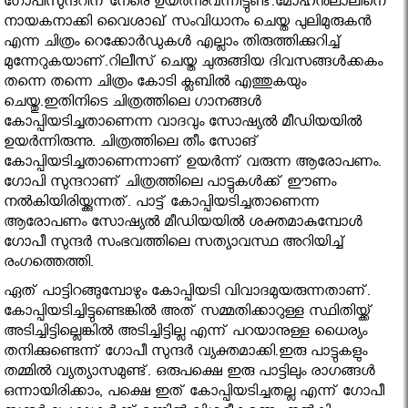
ഗോപീസുന്ദറിന് നേരെ ഉയര്‍ന്നുവന്നിട്ടുണ്ട്.മോഹന്‍ലാലിനെ
നായകനാക്കി വൈശാഖ് സംവിധാനം ചെയ്ത പുലിമുരുകന്‍
എന്ന ചിത്രം റെക്കോർഡുകൾ എല്ലാം തിരുത്തിക്കുറിച്ച്
മുന്നേറുകയാണ്.റിലീസ് ചെയ്ത ചുരുങ്ങിയ ദിവസങ്ങൾക്കകം
തന്നെ തന്നെ ചിത്രം കോടി ക്ലബിൽ എത്തുകയും
ചെയ്തു.ഇതിനിടെ ചിത്രത്തിലെ ഗാനങ്ങൾ
കോപ്പിയടിച്ചതാണെന്ന വാദവും സോഷ്യൽ മീഡിയയിൽ
ഉയർന്നിരുന്നു. ചിത്രത്തിലെ തീം സോങ്
കോപ്പിയടിച്ചതാണെന്നാണ് ഉ‌യർന്ന് വരുന്ന ആരോപണം.
ഗോപി സുന്ദറാണ് ചിത്രത്തിലെ പാട്ടുകള്‍ക്ക് ഈണം
നല്‍കിയിരിയ്ക്കുന്നത്. പാട്ട് കോപ്പിയ‌ടിച്ചതാണെന്ന
ആരോപണം സോഷ്യൽ മീഡിയയിൽ ശക്തമാകുമ്പോൾ
ഗോപീ സുന്ദർ സംഭവത്തിലെ സത്യാവസ്ഥ അറിയിച്ച്
രംഗത്തെത്തി.
ഏത് പാട്ടിറങ്ങുമ്പോഴും കോപ്പിയടി വിവാദമുയരുന്നതാണ്.
കോപ്പിയടിച്ചിട്ടുണ്ടെങ്കില്‍ അത് സമ്മതിക്കാറുള്ള സ്ഥിതിയ്ക്ക്
അടിച്ചിട്ടില്ലെങ്കില്‍ അടിച്ചിട്ടില്ല എന്ന് പറയാനുള്ള ധൈര്യം
തനിക്കുണ്ടെന്ന് ഗോപീ സുന്ദര്‍ വ്യക്തമാക്കി.ഇരു പാട്ടുകളും
തമ്മില്‍ വ്യത്യാസമുണ്ട്. ഒരുപക്ഷെ ഇരു പാട്ടിലും രാഗങ്ങള്‍
ഒന്നായിരിക്കാം, പക്ഷെ ഇത് കോപ്പിയടിച്ചതല്ല എന്ന് ഗോപീ