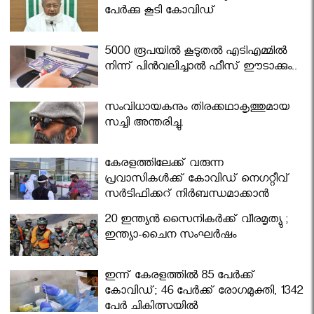
പേര്‍ക്കു കൂടി കോവിഡ്
5000 രൂപയിൽ കൂടുതൽ എടിഎമ്മിൽ
നിന്ന് പിൻവലിച്ചാൽ ഫീസ് ഈടാക്കും..
സംവിധായകനും തിരക്കഥാകൃത്തുമായ
സച്ചി അന്തരിച്ചു.
കേരളത്തിലേക്ക് വരുന്ന
പ്രവാസികള്‍ക്ക് കോവിഡ് നെഗറ്റീവ്
സര്‍ട്ടിഫിക്കറ്റ് നിർബന്ധമാക്കാൻ
മന്ത്രിസഭ
20 ഇന്ത്യൻ സൈനികർക്ക് വീരമൃത്യു ;
ഇന്ത്യാ-ചൈന സംഘർഷം
ഇന്ന് കേരളത്തിൽ 85 പേർക്ക്
കോവിഡ്; 46 പേർക്ക് രോഗമുക്തി, 1342
പേർ ചികിത്സയിൽ