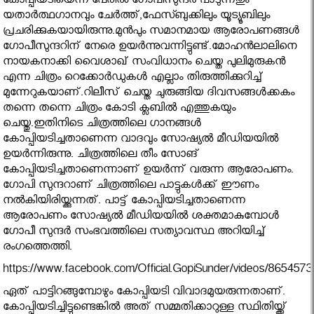
കോപ്പിയടിയെന്ന പേരില്‍ ഗോപീസുന്ദര്‍ പാടുന്നതും
യതാര്‍ത്ഥഗാനവും ചേര്‍ത്ത്,ഫേസ്ബുക്കിലും യൂട്യൂബിലും
പ്രചരിക്കുകയായിരുന്നു.മുന്‍പും സമാനമായ ആരോപണങ്ങള്‍
ഗോപീസുന്ദറിന് നേരെ ഉയര്‍ന്നുവന്നിട്ടുണ്ട്.മോഹന്‍ലാലിനെ
നായകനാക്കി വൈശാഖ് സംവിധാനം ചെയ്ത പുലിമുരുകന്‍
എന്ന ചിത്രം റെക്കോർഡുകൾ എല്ലാം തിരുത്തിക്കുറിച്ച്
മുന്നേറുകയാണ്.റിലീസ് ചെയ്ത ചുരുങ്ങിയ ദിവസങ്ങൾക്കകം
തന്നെ തന്നെ ചിത്രം കോടി ക്ലബിൽ എത്തുകയും
ചെയ്തു.ഇതിനിടെ ചിത്രത്തിലെ ഗാനങ്ങൾ
കോപ്പിയടിച്ചതാണെന്ന വാദവും സോഷ്യൽ മീഡിയയിൽ
ഉയർന്നിരുന്നു. ചിത്രത്തിലെ തീം സോങ്
കോപ്പിയടിച്ചതാണെന്നാണ് ഉ‌യർന്ന് വരുന്ന ആരോപണം.
ഗോപി സുന്ദറാണ് ചിത്രത്തിലെ പാട്ടുകള്‍ക്ക് ഈണം
നല്‍കിയിരിയ്ക്കുന്നത്. പാട്ട് കോപ്പിയ‌ടിച്ചതാണെന്ന
ആരോപണം സോഷ്യൽ മീഡിയയിൽ ശക്തമാകുമ്പോൾ
ഗോപീ സുന്ദർ സംഭവത്തിലെ സത്യാവസ്ഥ അറിയിച്ച്
രംഗത്തെത്തി.
https://www.facebook.com/Official.GopiSunder/videos/865457
ഏത് പാട്ടിറങ്ങുമ്പോഴും കോപ്പിയടി വിവാദമുയരുന്നതാണ്.
കോപ്പിയടിച്ചിട്ടുണ്ടെങ്കില്‍ അത് സമ്മതിക്കാറുള്ള സ്ഥിതിയ്ക്ക്