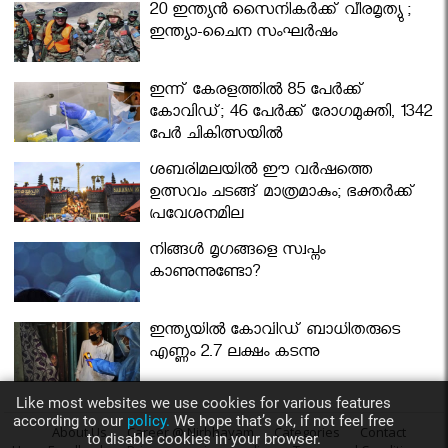
20 ഇന്ത്യൻ സൈനികർക്ക് വീരമൃത്യു ;
ഇന്ത്യാ-ചൈന സംഘർഷം
ഇന്ന് കേരളത്തിൽ 85 പേർക്ക്
കോവിഡ്; 46 പേർക്ക് രോഗമുക്തി, 1342
പേർ ചികിത്സയിൽ
ശബരിമലയില്‍ ഈ വർഷത്തെ
ഉത്സവം ചടങ്ങ് മാത്രമാകും; ഭക്തർക്ക്
പ്രവേശനമില്ല
നിങ്ങള്‍ മൃഗങ്ങളെ സ്വപ്നം
കാണുന്നുണ്ടോ?
ഇന്ത്യയിൽ കോവിഡ് ബാധിതരുടെ
എണ്ണം 2.7 ലക്ഷം കടന്നു
Like most websites we use cookies for various features
according to our
policy.
We hope that’s ok, if not feel free
About Us
Career @ Nirbhayam
Categories
Contact
to disable cookies in your browser.