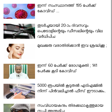
ഇന്ന് സംസ്ഥാനത്ത് 195 പേര്‍ക്ക്
കോവിഡ് ...
തുടർച്ചയായി 20-ാം ദിവസവും
പെട്രോളിന്റെയും ഡീസലിന്റെയും വില
വര്‍ധിപ്പിച്ചു
മുഖക്കുരു വരാതിരിക്കാന്‍ ഇവ ശ്രദ്ധിക്കൂ ;
ഇന്ന് 60 പേർക്ക് രോഗമുക്തി ; 141
പേര്‍ക്കു കൂടി കോവിഡ്
5000 രൂപയിൽ കൂടുതൽ എടിഎമ്മിൽ
നിന്ന് പിൻവലിച്ചാൽ ഫീസ് ഈടാക്കും..
സംവിധായകനും തിരക്കഥാകൃത്തുമായ
സച്ചി അന്തരിച്ചു.