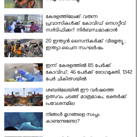
കേരളത്തിലേക്ക് വരുന്ന
പ്രവാസികള്‍ക്ക് കോവിഡ് നെഗറ്റീവ്
സര്‍ട്ടിഫിക്കറ്റ് നിർബന്ധമാക്കാൻ
മന്ത്രിസഭ
20 ഇന്ത്യൻ സൈനികർക്ക് വീരമൃത്യു ;
ഇന്ത്യാ-ചൈന സംഘർഷം
ഇന്ന് കേരളത്തിൽ 85 പേർക്ക്
കോവിഡ്; 46 പേർക്ക് രോഗമുക്തി, 1342
പേർ ചികിത്സയിൽ
ശബരിമലയില്‍ ഈ വർഷത്തെ
ഉത്സവം ചടങ്ങ് മാത്രമാകും; ഭക്തർക്ക്
പ്രവേശനമില്ല
നിങ്ങള്‍ മൃഗങ്ങളെ സ്വപ്നം
കാണുന്നുണ്ടോ?