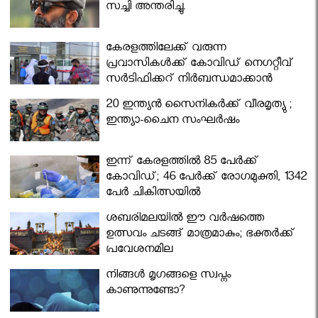
സച്ചി അന്തരിച്ചു.
കേരളത്തിലേക്ക് വരുന്ന
പ്രവാസികള്‍ക്ക് കോവിഡ് നെഗറ്റീവ്
സര്‍ട്ടിഫിക്കറ്റ് നിർബന്ധമാക്കാൻ
മന്ത്രിസഭ
20 ഇന്ത്യൻ സൈനികർക്ക് വീരമൃത്യു ;
ഇന്ത്യാ-ചൈന സംഘർഷം
ഇന്ന് കേരളത്തിൽ 85 പേർക്ക്
കോവിഡ്; 46 പേർക്ക് രോഗമുക്തി, 1342
പേർ ചികിത്സയിൽ
ശബരിമലയില്‍ ഈ വർഷത്തെ
ഉത്സവം ചടങ്ങ് മാത്രമാകും; ഭക്തർക്ക്
പ്രവേശനമില്ല
നിങ്ങള്‍ മൃഗങ്ങളെ സ്വപ്നം
കാണുന്നുണ്ടോ?