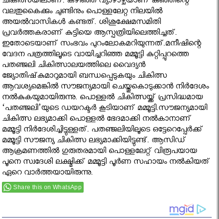
ചികിത്സയിലാണ്. കഴിഞ്ഞ വ്യാഴാഴ്ചയാണ് കുഞ്ഞിന്റെ
വലതുകൈക്കും ചുണ്ടിനും പൊള്ളലേറ്റ നിലയിൽ
അയൽവാസികൾ കണ്ടത്. ശിശുക്ഷേമസമിതി
പ്രവര്‍ത്തകരാണ് കുട്ടിയെ ആസ്പത്രിയിലെത്തിച്ചത്.
ഇതോടെയാണ് സംഭവം പുറംലോകമറിയുന്നത്.മനീഷിന്റെ
വേദന പത്രത്തിലൂടെ വായിച്ചറിഞ്ഞ മമ്മൂട്ടി കുറ്റിപ്പുറത്തെ
പതഞ്ജലി ചികിത്സാലയത്തിലെ വൈദ്യന്‍
ജ്യോതിഷ്‌കുമാറുമായി ബന്ധപ്പെടുകയും ചികിത്സ
ആവശ്യമെങ്കില്‍ സൗജന്യമായി ചെയ്തുകൊടുക്കാന്‍ നിര്‍ദേശം
നല്‍കുകയുമായിരുന്നു. പൊള്ളല്‍ ചികിത്സയ്ക്ക് പ്രസിദ്ധമായ
‘പതഞ്ജലി’യുടെ ഡയറക്ടര്‍ കൂടിയാണ് മമ്മൂട്ടി.സൗജന്യമായി
ചികിത്സ ലഭ്യമാക്കി പൊള്ളല്‍ ഭേദമാക്കി നല്‍കാനാണ്
മമ്മൂട്ടി നിര്‍ദേശിച്ചിട്ടുള്ളത്. പതഞ്ജലിയിലൂടെ ഒട്ടേറെപ്പേര്‍ക്ക്
മമ്മൂട്ടി സൗജന്യ ചികിത്സ ലഭ്യമാക്കിയിട്ടുണ്ട്. ആസിഡ്
ആക്രമണത്തില്‍ ഗുരുതരമായി പൊള്ളലേറ്റ് വിരൂപയായ
പൂനെ സ്വദേശി ലക്ഷ്മിക്ക് മമ്മൂട്ടി പൂര്‍ണ സഹായം നല്‍കിയത്
ഏറെ വാര്‍ത്തയായിരുന്നു.
Share this on WhatsApp