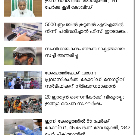
ഇന്ന് 60 പേർക്ക് രോഗമുക്തി ; 141
പേര്‍ക്കു കൂടി കോവിഡ്
5000 രൂപയിൽ കൂടുതൽ എടിഎമ്മിൽ
നിന്ന് പിൻവലിച്ചാൽ ഫീസ് ഈടാക്കും..
സംവിധായകനും തിരക്കഥാകൃത്തുമായ
സച്ചി അന്തരിച്ചു.
കേരളത്തിലേക്ക് വരുന്ന
പ്രവാസികള്‍ക്ക് കോവിഡ് നെഗറ്റീവ്
സര്‍ട്ടിഫിക്കറ്റ് നിർബന്ധമാക്കാൻ
മന്ത്രിസഭ
20 ഇന്ത്യൻ സൈനികർക്ക് വീരമൃത്യു ;
ഇന്ത്യാ-ചൈന സംഘർഷം
ഇന്ന് കേരളത്തിൽ 85 പേർക്ക്
കോവിഡ്; 46 പേർക്ക് രോഗമുക്തി, 1342