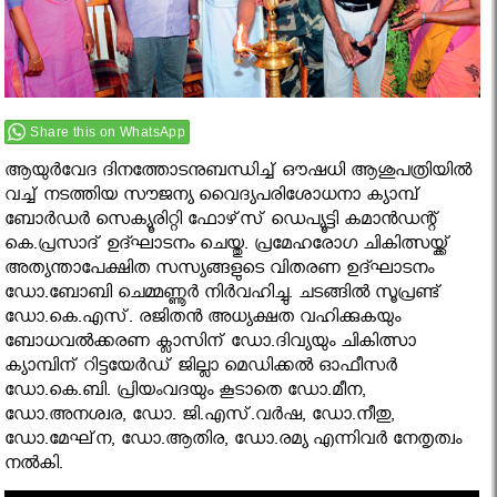
Share this on WhatsApp
ആയുര്‍വേദ ദിനത്തോടനുബന്ധിച്ച് ഔഷധി ആശുപത്രിയില്‍
വച്ച് നടത്തിയ സൗജന്യ വൈദ്യപരിശോധനാ ക്യാമ്പ്
ബോര്‍ഡര്‍ സെക്യൂരിറ്റി ഫോഴ്‌സ് ഡെപ്യൂട്ടി കമാന്‍ഡന്റ്
കെ.പ്രസാദ് ഉദ്ഘാടനം ചെയ്തു. പ്രമേഹരോഗ ചികിത്സയ്ക്ക്
അത്യന്താപേക്ഷിത സസ്യങ്ങളുടെ വിതരണ ഉദ്ഘാടനം
ഡോ.ബോബി ചെമ്മണ്ണൂര്‍ നിര്‍വഹിച്ചു. ചടങ്ങില്‍ സൂപ്രണ്ട്
ഡോ.കെ.എസ്. രജിതന്‍ അധ്യക്ഷത വഹിക്കുകയും
ബോധവല്‍ക്കരണ ക്ലാസിന് ഡോ.ദിവ്യയും ചികിത്സാ
ക്യാമ്പിന് റിട്ടയേര്‍ഡ് ജില്ലാ മെഡിക്കല്‍ ഓഫീസര്‍
ഡോ.കെ.ബി. പ്രിയംവദയും കൂടാതെ ഡോ.മീന,
ഡോ.അനശ്വര, ഡോ. ജി.എസ്.വര്‍ഷ, ഡോ.നീതു,
ഡോ.മേഘ്‌ന, ഡോ.ആതിര, ഡോ.രമ്യ എന്നിവര്‍ നേതൃത്വം
നല്‍കി.