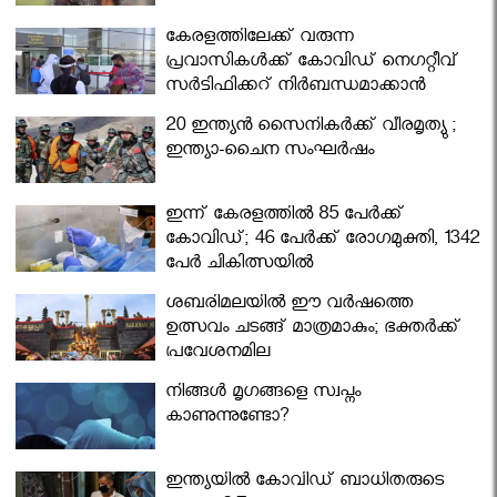
കേരളത്തിലേക്ക് വരുന്ന
പ്രവാസികള്‍ക്ക് കോവിഡ് നെഗറ്റീവ്
സര്‍ട്ടിഫിക്കറ്റ് നിർബന്ധമാക്കാൻ
മന്ത്രിസഭ
20 ഇന്ത്യൻ സൈനികർക്ക് വീരമൃത്യു ;
ഇന്ത്യാ-ചൈന സംഘർഷം
ഇന്ന് കേരളത്തിൽ 85 പേർക്ക്
കോവിഡ്; 46 പേർക്ക് രോഗമുക്തി, 1342
പേർ ചികിത്സയിൽ
ശബരിമലയില്‍ ഈ വർഷത്തെ
ഉത്സവം ചടങ്ങ് മാത്രമാകും; ഭക്തർക്ക്
പ്രവേശനമില്ല
നിങ്ങള്‍ മൃഗങ്ങളെ സ്വപ്നം
കാണുന്നുണ്ടോ?
ഇന്ത്യയിൽ കോവിഡ് ബാധിതരുടെ