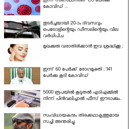
ഇന്ന് സംസ്ഥാനത്ത് 195 പേര്‍ക്ക്
കോവിഡ് ...
തുടർച്ചയായി 20-ാം ദിവസവും
പെട്രോളിന്റെയും ഡീസലിന്റെയും വില
വര്‍ധിപ്പിച്ചു
മുഖക്കുരു വരാതിരിക്കാന്‍ ഇവ ശ്രദ്ധിക്കൂ ;
ഇന്ന് 60 പേർക്ക് രോഗമുക്തി ; 141
പേര്‍ക്കു കൂടി കോവിഡ്
5000 രൂപയിൽ കൂടുതൽ എടിഎമ്മിൽ
നിന്ന് പിൻവലിച്ചാൽ ഫീസ് ഈടാക്കും..
സംവിധായകനും തിരക്കഥാകൃത്തുമായ
സച്ചി അന്തരിച്ചു.