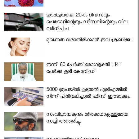
തുടർച്ചയായി 20-ാം ദിവസവും
പെട്രോളിന്റെയും ഡീസലിന്റെയും വില
വര്‍ധിപ്പിച്ചു
മുഖക്കുരു വരാതിരിക്കാന്‍ ഇവ ശ്രദ്ധിക്കൂ ;
ഇന്ന് 60 പേർക്ക് രോഗമുക്തി ; 141
പേര്‍ക്കു കൂടി കോവിഡ്
5000 രൂപയിൽ കൂടുതൽ എടിഎമ്മിൽ
നിന്ന് പിൻവലിച്ചാൽ ഫീസ് ഈടാക്കും..
സംവിധായകനും തിരക്കഥാകൃത്തുമായ
സച്ചി അന്തരിച്ചു.