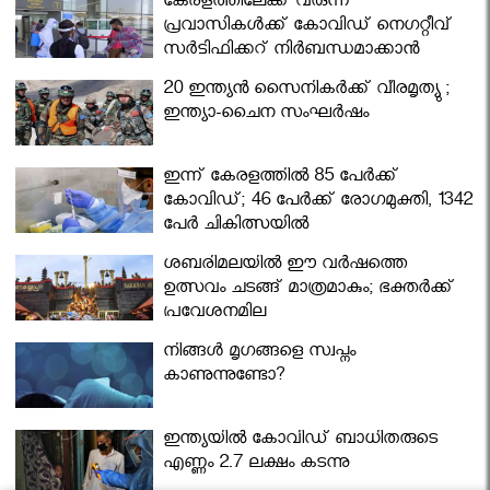
കേരളത്തിലേക്ക് വരുന്ന
പ്രവാസികള്‍ക്ക് കോവിഡ് നെഗറ്റീവ്
സര്‍ട്ടിഫിക്കറ്റ് നിർബന്ധമാക്കാൻ
മന്ത്രിസഭ
20 ഇന്ത്യൻ സൈനികർക്ക് വീരമൃത്യു ;
ഇന്ത്യാ-ചൈന സംഘർഷം
ഇന്ന് കേരളത്തിൽ 85 പേർക്ക്
കോവിഡ്; 46 പേർക്ക് രോഗമുക്തി, 1342
പേർ ചികിത്സയിൽ
ശബരിമലയില്‍ ഈ വർഷത്തെ
ഉത്സവം ചടങ്ങ് മാത്രമാകും; ഭക്തർക്ക്
പ്രവേശനമില്ല
നിങ്ങള്‍ മൃഗങ്ങളെ സ്വപ്നം
കാണുന്നുണ്ടോ?
ഇന്ത്യയിൽ കോവിഡ് ബാധിതരുടെ
എണ്ണം 2.7 ലക്ഷം കടന്നു