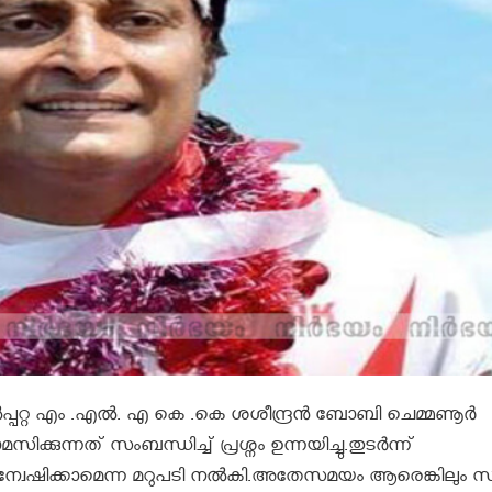
റ്റ എം .എൽ. എ കെ .കെ ശശീന്ദ്രൻ ബോബി ചെമ്മണൂർ
ിക്കുന്നത് സംബന്ധിച്ച് പ്രശ്നം ഉന്നയിച്ചു.തുടർന്ന്
്വേഷിക്കാമെന്ന മറുപടി നൽകി.അതേസമയം ആരെങ്കിലും സ്വ