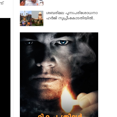
ണ്
ശബരിമല പുനഃപരിശോധനാ
ഹർജി സുപ്രീംകോടതിയിൽ..