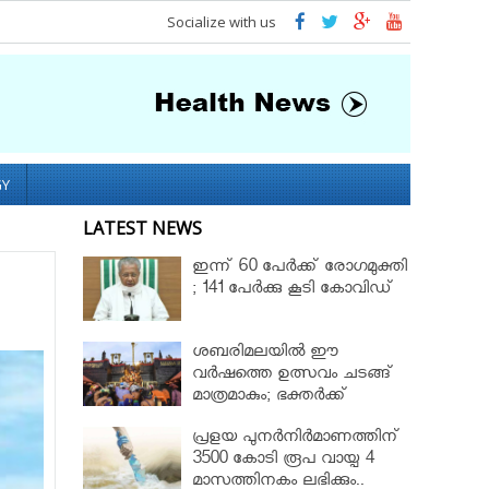
Socialize with us
GY
LATEST NEWS
ഇന്ന് 60 പേർക്ക് രോഗമുക്തി
; 141 പേര്‍ക്കു കൂടി കോവിഡ്
ശബരിമലയില്‍ ഈ
വർഷത്തെ ഉത്സവം ചടങ്ങ്
മാത്രമാകും; ഭക്തർക്ക്
പ്രവേശനമില്ല
പ്രളയ പുനർനിർമാണത്തിന്
3500 കോടി രൂപ വായ്പ 4
മാസത്തിനകം ലഭിക്കും..