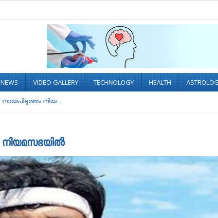
L NEWS
VIDEO-GALLERY
TECHNOLOGY
HEALTH
ASTROLO
നായപിടുത്തം നിയ....
തം നിയമസഭയിൽ