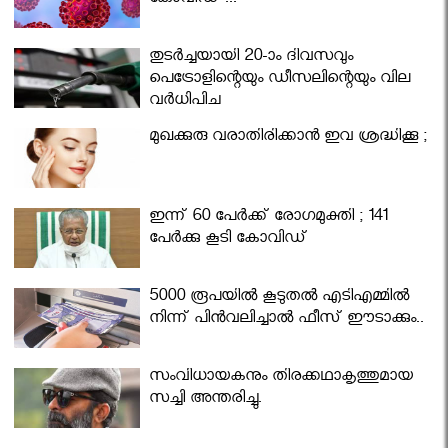
കോവിഡ് ...
തുടർച്ചയായി 20-ാം ദിവസവും
പെട്രോളിന്റെയും ഡീസലിന്റെയും വില
വര്‍ധിപ്പിച്ചു
മുഖക്കുരു വരാതിരിക്കാന്‍ ഇവ ശ്രദ്ധിക്കൂ ;
ഇന്ന് 60 പേർക്ക് രോഗമുക്തി ; 141
പേര്‍ക്കു കൂടി കോവിഡ്
5000 രൂപയിൽ കൂടുതൽ എടിഎമ്മിൽ
നിന്ന് പിൻവലിച്ചാൽ ഫീസ് ഈടാക്കും..
സംവിധായകനും തിരക്കഥാകൃത്തുമായ
സച്ചി അന്തരിച്ചു.