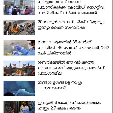
കേരളത്തിലേക്ക് വരുന്ന
പ്രവാസികള്‍ക്ക് കോവിഡ് നെഗറ്റീവ്
സര്‍ട്ടിഫിക്കറ്റ് നിർബന്ധമാക്കാൻ
മന്ത്രിസഭ
20 ഇന്ത്യൻ സൈനികർക്ക് വീരമൃത്യു ;
ഇന്ത്യാ-ചൈന സംഘർഷം
ഇന്ന് കേരളത്തിൽ 85 പേർക്ക്
കോവിഡ്; 46 പേർക്ക് രോഗമുക്തി, 1342
പേർ ചികിത്സയിൽ
ശബരിമലയില്‍ ഈ വർഷത്തെ
ഉത്സവം ചടങ്ങ് മാത്രമാകും; ഭക്തർക്ക്
പ്രവേശനമില്ല
നിങ്ങള്‍ മൃഗങ്ങളെ സ്വപ്നം
കാണുന്നുണ്ടോ?
ഇന്ത്യയിൽ കോവിഡ് ബാധിതരുടെ
എണ്ണം 2.7 ലക്ഷം കടന്നു