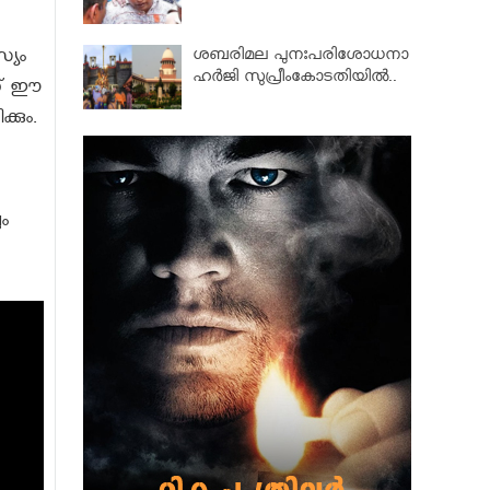
ശബരിമല പുനഃപരിശോധനാ
്യം
ഹർജി സുപ്രീംകോടതിയിൽ..
ാണ് ഈ
്കും.
ം