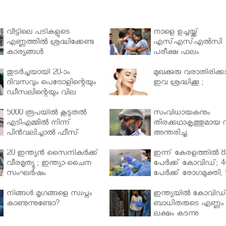
വീട്ടിലെ പടികളുടെ
നാളെ ഉച്ചയ്ക്ക്
എണ്ണത്തിൽ ശ്രദ്ധിക്കേണ്ട
എസ്എസ്എല്‍സി
കാര്യങ്ങൾ
പരീക്ഷ ഫലം
തുടർച്ചയായി 20-ാം
മുഖക്കുരു വരാതിരിക്കാ
ദിവസവും പെട്രോളിന്റെയും
ഇവ ശ്രദ്ധിക്കൂ ;
ഡീസലിന്റെയും വില
വര്‍ധിപ്പിച്ചു
5000 രൂപയിൽ കൂടുതൽ
സംവിധായകനും
എടിഎമ്മിൽ നിന്ന്
തിരക്കഥാകൃത്തുമായ സ
പിൻവലിച്ചാൽ ഫീസ്
അന്തരിച്ചു.
ഈടാക്കും..
20 ഇന്ത്യൻ സൈനികർക്ക്
ഇന്ന് കേരളത്തിൽ 8
വീരമൃത്യു ; ഇന്ത്യാ-ചൈന
പേർക്ക് കോവിഡ്; 4
സംഘർഷം
പേർക്ക് രോഗമുക്തി, 
പേർ ചികിത്സയിൽ
നിങ്ങള്‍ മൃഗങ്ങളെ സ്വപ്നം
ഇന്ത്യയിൽ കോവിഡ
കാണുന്നുണ്ടോ?
ബാധിതരുടെ എണ്ണം 
ലക്ഷം കടന്നു