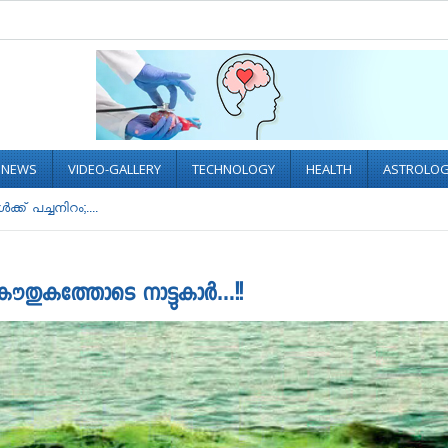
L NEWS
VIDEO-GALLERY
TECHNOLOGY
HEALTH
ASTROLO
ക് പച്ചനിറം;....
ം;കൗതുകത്തോടെ നാട്ടുകാർ…!!