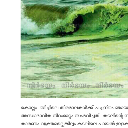
കൊല്ലം: ബീച്ചിലെ തിരമാലകള്‍ക്ക് പച്ചനിറം.ഞാ
അസ്വാഭാവിക നിറംമാറ്റം സംഭവിച്ചത്. കടലിന്റെ നിറ
കാരണം വ്യക്തമല്ലെങ്കിലും കടലിലെ പായല്‍ 