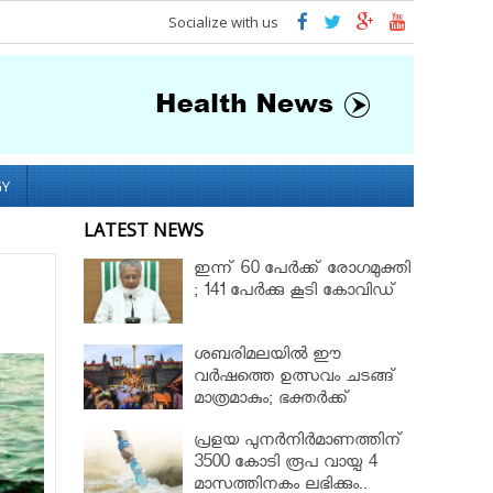
Socialize with us
GY
LATEST NEWS
ഇന്ന് 60 പേർക്ക് രോഗമുക്തി
; 141 പേര്‍ക്കു കൂടി കോവിഡ്
ശബരിമലയില്‍ ഈ
വർഷത്തെ ഉത്സവം ചടങ്ങ്
മാത്രമാകും; ഭക്തർക്ക്
പ്രവേശനമില്ല
പ്രളയ പുനർനിർമാണത്തിന്
3500 കോടി രൂപ വായ്പ 4
മാസത്തിനകം ലഭിക്കും..