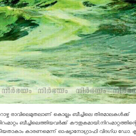
യറാഴ്ച രാവിലെമുതലാണ് കൊല്ലം ബീച്ചിലെ തിരമാലകള്‍ക്ക്
ംമാറ്റം ബീച്ചിലെത്തിയവര്‍ക്ക് കൗതുകമായി.നിറംമാറ്റത്തിന്റ
ഇളകിയതാകാം കാരണമെന്ന് ഓഷ്യാനോഗ്രാഫി വിദഗ്ധ ഡോ. ക