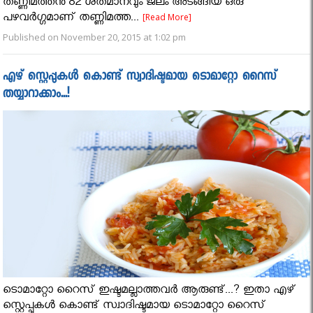
തണ്ണിമത്തന്‍ 82 ശതമാനവും ജലം അടങ്ങിയ ഒരു
പഴവർഗ്ഗമാണ് തണ്ണിമത്ത...
[Read More]
Published on November 20, 2015 at 1:02 pm
എഴ് സ്റ്റെപ്പുകൾ കൊണ്ട് സ്വാദിഷ്ടമായ ടൊമാറ്റോ റൈസ്
തയ്യാറാക്കാം...!
ടൊമാറ്റോ റൈസ് ഇഷ്ടമല്ലാത്തവർ ആരുണ്ട്...? ഇതാ എഴ്
സ്റ്റെപ്പുകൾ കൊണ്ട് സ്വാദിഷ്ടമായ ടൊമാറ്റോ റൈസ്