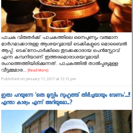
പാചക വിരുതര്‍ക്ക് പാചകത്തിലെ നൈപുണ്യം വരുമാന
മാര്‍ഗമാക്കാനുള്ള ആശയവുമായി ടെക്കികളുടെ മൊബൈല്‍
ആപ്പ്. ടെക്‌നോപാര്‍ക്കിലെ തുടക്കക്കാരായ പെന്‍സ്റ്റോവ്
എന്ന കമ്പനിയാണ് ഇത്തരമൊരാശയവുമായി
രംഗത്തെത്തിയിരിക്കുന്നത്. പാചകത്തില്‍ താല്‍പ്പര്യമുള്ള
വീട്ടമ്മമാര...
[Read More]
Published on January 11, 2017 at 12:12 pm
ഇതാ പറയുന്നേ 'ഒരു മുസ്ലിം സുഹൃത്ത് തീർച്ചയായും വേണം'....!!
എന്താ കാര്യം എന്ന് അറിയുമോ...?