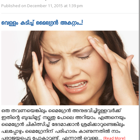
Published on December 11, 2015 at 1:39 pm
വെള്ളം കുടിച്ച് മൈഗ്രേന്‍ അകറ്റാം...!
ഒരു തവണയെങ്കിലും മൈഗ്രേന്‍ അനുഭവിച്ചിട്ടുള്ളവര്‍ക്ക്
ഇതിന്റെ ബുദ്ധിമുട്ട് നല്ലതു പോലെ അറിയാം. എങ്ങനെയും
മൈഗ്രേന്‍ ചികിത്സിച്ച് ഭേദമാക്കാൻ ശ്രമിക്കാറുണ്ടെങ്കിലും
പലപ്പോഴും മൈഗ്രേനിന് പരിഹാരം കാണുന്നതില്‍ നാം
പരാജയപ്പെട്ടു പോകാറുണ്ട്. എന്നാല്‍ വെള്ള...
[Read More]