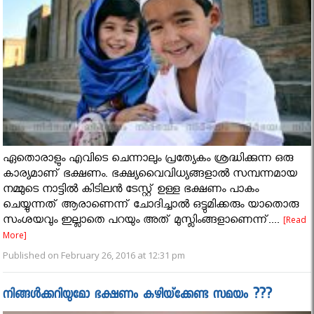
ഏതൊരാളും എവിടെ ചെന്നാലും പ്രത്യേകം ശ്രദ്ധിക്കുന്ന ഒരു
കാര്യമാണ് ഭക്ഷണം. ഭക്ഷ്യവൈവിധ്യങ്ങളാൽ സമ്പന്നമായ
നമ്മുടെ നാട്ടിൽ കിടിലൻ ടേസ്റ്റ് ഉള്ള ഭക്ഷണം പാകം
ചെയ്യുന്നത് ആരാണെന്ന് ചോദിച്ചാൽ ഒട്ടുമിക്കരും യാതൊരു
സംശയവും ഇല്ലാതെ പറയും അത് മുസ്ലിംങ്ങളാണെന്ന്....
[Read
More]
Published on February 26, 2016 at 12:31 pm
നിങ്ങള്‍ക്കറിയുമോ ഭക്ഷണം കഴിയ്‌ക്കേണ്ട സമയം ???