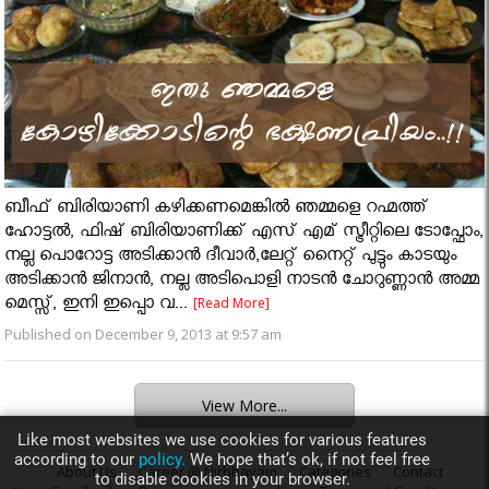
ബീഫ്‌ ബിരിയാണി കഴിക്കണമെങ്കില്‍ ഞമ്മളെ റഹ്മത്ത്
ഹോട്ടല്‍, ഫിഷ്‌ ബിരിയാണിക്ക് എസ് എമ് സ്ട്രീറ്റിലെ ടോപ്ഫോം,
നല്ല പൊറോട്ട അടിക്കാന്‍ ദീവാര്‍,ലേറ്റ് നൈറ്റ്‌ പുട്ടും കാടയും
അടിക്കാന്‍ ജിനാന്‍, നല്ല അടിപൊളി നാടന്‍ ചോറുണ്ണാന്‍ അമ്മ
മെസ്സ്, ഇനി ഇപ്പൊ വ...
[Read More]
Published on December 9, 2013 at 9:57 am
View More...
Like most websites we use cookies for various features
according to our
policy.
We hope that’s ok, if not feel free
About Us
Career @ Nirbhayam
Categories
Contact
to disable cookies in your browser.