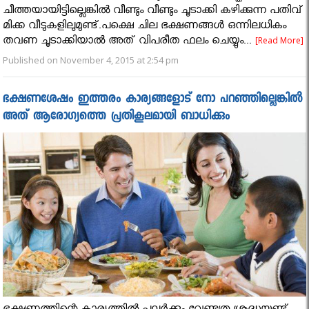
ചീത്തയായിട്ടില്ലെങ്കിൽ വീണ്ടും വീണ്ടും ചൂടാക്കി കഴിക്കുന്ന പതിവ്
മിക്ക വീടുകളിലുമുണ്ട്.പക്ഷെ ചില ഭക്ഷണങ്ങൾ ഒന്നിലധികം
തവണ ചൂടാക്കിയാൽ അത് വിപരീത ഫലം ചെയ്യും...
[Read More]
Published on November 4, 2015 at 2:54 pm
ഭക്ഷണശേഷം ഇത്തരം കാര്യങ്ങളോട് നോ പറഞ്ഞില്ലെങ്കിൽ
അത് ആരോഗ്യത്തെ പ്രതികൂലമായി ബാധിക്കും