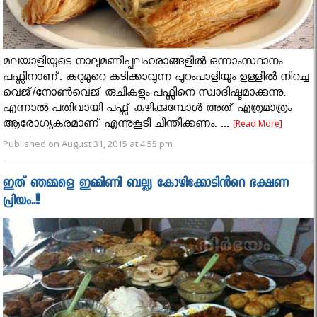
മലയാളിയുടെ നാലുമണിപ്പലഹരാങ്ങളിൽ ഒന്നാംസ്ഥാനം
പഫ്സിനാണ്. കറുമുറെ കടിക്കാവുന്ന പുറംപാളിയും ഉള്ളിൽ നിറച്ച
വെജ്/നോൺവെജ് രുചികളും പഫ്സിനെ സ്വാദിഷ്ടമാക്കുന്നു.
എന്നാൽ പതിവായി പഫ്സ് കഴിക്കുമ്പോൾ അത് എത്രമാത്രം
ആരോഗ്യകരമാണ് എന്നുകൂടി ചിന്തിക്കണം. ...
[Read More]
Published on August 31, 2015 at 4:55 pm
ഇത് ഞമ്മളെ ഇമ്മിണി ബല്ല്യ കോഴിക്കോടിൻറെ ഭക്ഷണ
പ്രിയം..!!