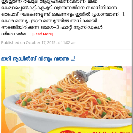
ഇടതൂർന്ന തലമുടി ആഗ്രഹിക്കുന്നവരാണ് മിക്ക
കേരളപ്പെണ്‍കുട്ടികളുംമുടി വളരുന്നതിനെ സ്വാധീനിക്കുന്ന
ഒരുപാട് ഘടകങ്ങളുണ്ട്.ഭക്ഷണവും ഇതിൽ പ്രധാനമാണ്. 1.
കോര മത്സ്യം ഇൗ മത്സ്യത്തിൽ അധികമായി
അടങ്ങിയിരിക്കുന്ന ഒമേഗ–3 ഫാറ്റി ആസിഡുകൾ
ശിരോചർമാ...
[Read More]
Published on October 17, 2015 at 11:02 am
മാഗി നൂഡില്‍സ് വീണ്ടും വരുന്നു ...!