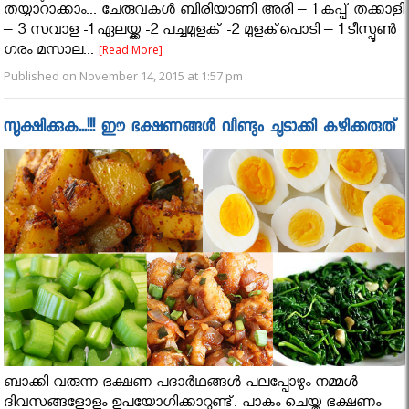
തയ്യാറാക്കാം... ചേരുവകള്‍ ബിരിയാണി അരി – 1 കപ്പ് തക്കാളി
– 3 സവാള -1 ഏലയ്ക്ക -2 പച്ചമുളക് -2 മുളക്‌പൊടി – 1 ടീസ്പൂണ്‍
ഗരം മസാല...
[Read More]
Published on November 14, 2015 at 1:57 pm
സൂക്ഷിക്കുക...!!! ഈ ഭക്ഷണങ്ങൾ വീണ്ടും ചൂടാക്കി കഴിക്കരുത്
ബാക്കി വരുന്ന ഭക്ഷണ പദാർഥങ്ങൾ പലപ്പോഴും നമ്മൾ
ദിവസങ്ങളോളം ഉപയോഗിക്കാറുണ്ട്. പാകം ചെയ്ത ഭക്ഷണം